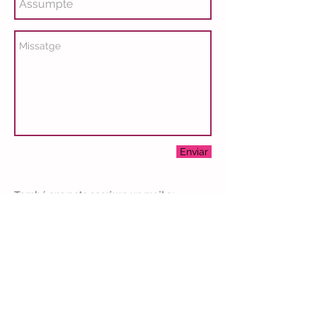
Enviar
També ens pots escriure un mail a:
formaciocoordinadora@gmail.com
Si vols contactar amb una de les
nostres entitats en concret:
Bayt Al-Thaqafa
Camins
Eicascantic