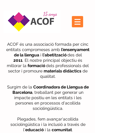
ACOF és una associació formada per cinc
entitats compromeses amb
l'ensenyament
de la llengua
i
l'abetització
des del
2011
.
El nostre principal objectiu és
millorar la
formació
dels professionals del
sector i promoure
materials didàctics
de
qualitat.
Surgim de la
Coordinadora de Llengua de
Barcelona
, treballant per generar un
impacte positiu en les entitats i les
persones en processos d'acollida
sociolingüística.
Plegades, fem avançar'acollida
sociolingüística i la inclusió a través de
l'
educació
i la
comunitat
.