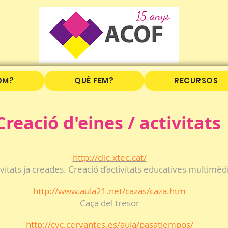
OM?
QUÈ FEM?
RECURSOS
Creació d'eines / activitats​
http://clic.xtec.cat/
ivitats ja creades. Creació d’activitats educatives multimèd
http://www.aula21.net/cazas/caza.htm
Caça del tresor
http://cvc.cervantes.es/aula/pasatiempos/