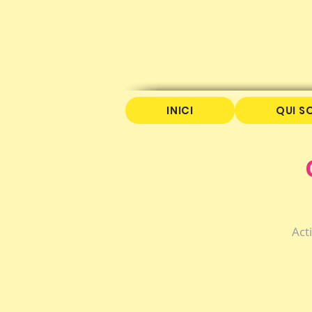
INICI
QUI S
Act