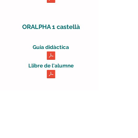
ORALPHA 1 castellà
Guia didàctica
Llibre de l'alumne
Per a més informació CONTACTA
Al 2018 vam finalitzar aquest projecte de
creació de material didàctic dirigit a aquelles
persones que aprenen la
llengua d’acollida
de forma oral i escrita al mateix temps.
És